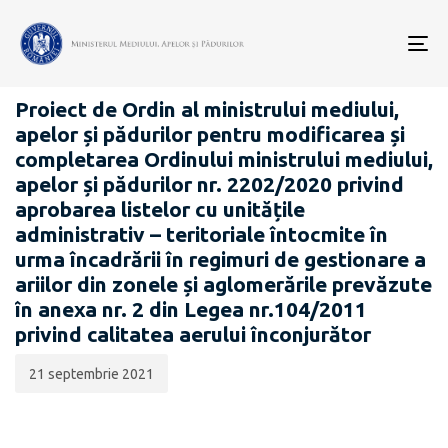
Data
CATEGORIA:
publicării:
To
PROIECTE ACTE NORMATIVE
nav
Proiect de Ordin al ministrului mediului,
apelor și pădurilor pentru modificarea și
completarea Ordinului ministrului mediului,
apelor și pădurilor nr. 2202/2020 privind
aprobarea listelor cu unitățile
administrativ – teritoriale întocmite în
urma încadrării în regimuri de gestionare a
ariilor din zonele și aglomerările prevăzute
în anexa nr. 2 din Legea nr.104/2011
privind calitatea aerului înconjurător
21 septembrie 2021