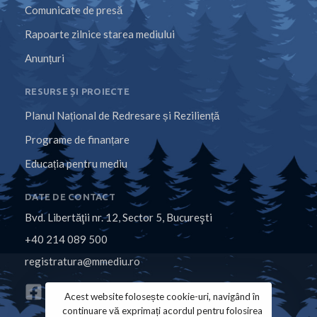
Comunicate de presă
Rapoarte zilnice starea mediului
Anunțuri
RESURSE ȘI PROIECTE
Planul Național de Redresare și Reziliență
Programe de finanțare
Educația pentru mediu
DATE DE CONTACT
Bvd. Libertăţii nr. 12, Sector 5, Bucureşti
+40 214 089 500
registratura@mmediu.ro
Acest website folosește cookie-uri, navigând în
continuare vă exprimați acordul pentru folosirea