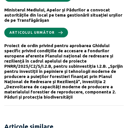
Ministerul Mediului, Apelor și Pădurilor a convocat
autoritățile din local pe tema gestionării situației urșilor
de pe Transfăgărășan
ARTICOLUL URMĂTOR
Proiect de ordin privind pentru aprobarea Ghidului
specific privind condițiile de accesare a fondurilor
europene aferente Planului național de redresare și
reziliență în cadrul apelului de proiecte
PNRR/2025/C2/S/I.2.B, pentru subinvestiția I.2.B. „Sprijin
pentru investiții în pepiniere și tehnologii moderne de
producere a puieților forestieri finanțat prin Planul
Național de Redresare și Reziliență”, investiția 2
„Dezvoltarea de capacități moderne de producere a
materialului forestier de reproducere, componenta 2.
Păduri și protecția biodiversității
Articole similare