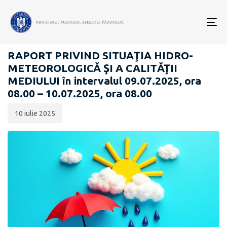
Data
CATEGORIA:
publicării:
To
RAPOARTE ZILNICE STAREA MEDIULUI
nav
RAPORT PRIVIND SITUAŢIA HIDRO-
METEOROLOGICĂ ŞI A CALITĂŢII
MEDIULUI în intervalul 09.07.2025, ora
08.00 – 10.07.2025, ora 08.00
10 iulie 2025