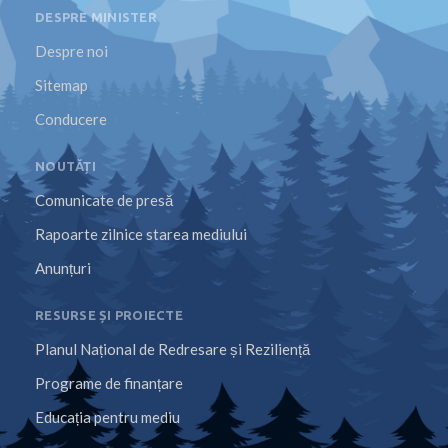
DESPRE MINISTER
Despre noi
Sitemap
Conducere
NOUTĂȚI
Comunicate de presă
Rapoarte zilnice starea mediului
Anunțuri
RESURSE ȘI PROIECTE
Planul Național de Redresare și Reziliență
Programe de finanțare
Educația pentru mediu