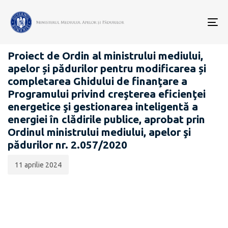
Data
CATEGORIA:
publicării:
To
PROIECTE ACTE NORMATIVE
nav
Proiect de Ordin al ministrului mediului,
apelor și pădurilor pentru modificarea și
completarea Ghidului de finanţare a
Programului privind creşterea eficienţei
energetice şi gestionarea inteligentă a
energiei în clădirile publice, aprobat prin
Ordinul ministrului mediului, apelor şi
pădurilor nr. 2.057/2020
11 aprilie 2024