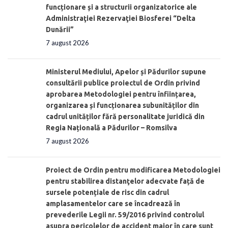
funcționare și a structurii organizatorice ale
Administraţiei Rezervaţiei Biosferei “Delta
Dunării”
7 august 2026
Ministerul Mediului, Apelor și Pădurilor supune
consultării publice proiectul de Ordin privind
aprobarea Metodologiei pentru înființarea,
organizarea și funcționarea subunităților din
cadrul unităților fără personalitate juridică din
Regia Națională a Pădurilor – Romsilva
7 august 2026
Proiect de Ordin pentru modificarea Metodologiei
pentru stabilirea distanţelor adecvate față de
sursele potențiale de risc din cadrul
amplasamentelor care se încadrează în
prevederile Legii nr. 59/2016 privind controlul
asupra pericolelor de accident major în care sunt