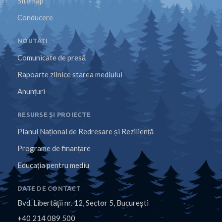
Sitemap
Conducere
NOUTĂȚI
Comunicate de presă
Rapoarte zilnice starea mediului
Anunțuri
RESURSE ȘI PROIECTE
Planul Național de Redresare și Reziliență
Programe de finanțare
Educația pentru mediu
DATE DE CONTACT
Bvd. Libertăţii nr. 12, Sector 5, Bucureşti
+40 214 089 500