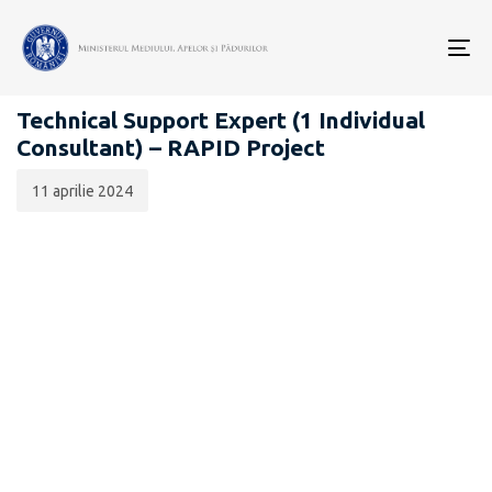
Data
CATEGORIA:
publicării:
To
CARIERĂ
nav
Technical Support Expert (1 Individual
Consultant) – RAPID Project
11 aprilie 2024