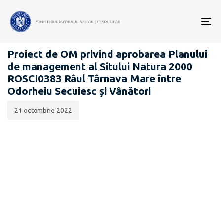
Data
CATEGORIA:
publicării:
To
PROIECTE ACTE NORMATIVE
nav
Proiect de OM privind aprobarea Planului
de management al Sitului Natura 2000
ROSCI0383 Râul Târnava Mare între
Odorheiu Secuiesc și Vânători
21 octombrie 2022