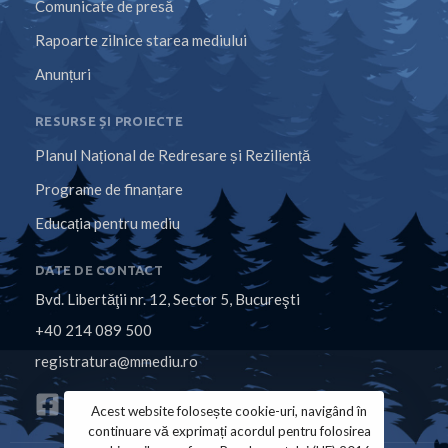
Comunicate de presă
Rapoarte zilnice starea mediului
Anunțuri
RESURSE ȘI PROIECTE
Planul Național de Redresare și Reziliență
Programe de finanțare
Educația pentru mediu
DATE DE CONTACT
Bvd. Libertăţii nr. 12, Sector 5, Bucureşti
+40 214 089 500
registratura@mmediu.ro
Acest website folosește cookie-uri, navigând în
continuare vă exprimați acordul pentru folosirea