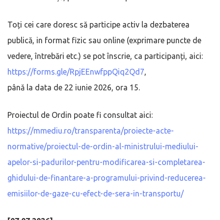
Toți cei care doresc să participe activ la dezbaterea
publică, in format fizic sau online (exprimare puncte de
vedere, întrebări etc.) se pot înscrie, ca participanți, aici:
https://forms.gle/RpjEEnwfppQiq2Qd7
,
până la data de 22 iunie 2026, ora 15.
Proiectul de Ordin poate fi consultat aici:
https://mmediu.ro/transparenta/proiecte-acte-
normative/proiectul-de-ordin-al-ministrului-mediului-
apelor-si-padurilor-pentru-modificarea-si-completarea-
ghidului-de-finantare-a-programului-privind-reducerea-
emisiilor-de-gaze-cu-efect-de-sera-in-transportu/