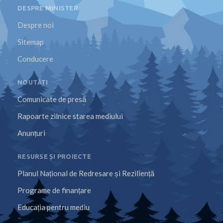
DESPRE MINISTER
Despre noi
Sitemap
Conducere
NOUTĂȚI
Comunicate de presă
Rapoarte zilnice starea mediului
Anunțuri
RESURSE ȘI PROIECTE
Planul Național de Redresare și Reziliență
Programe de finanțare
Educația pentru mediu