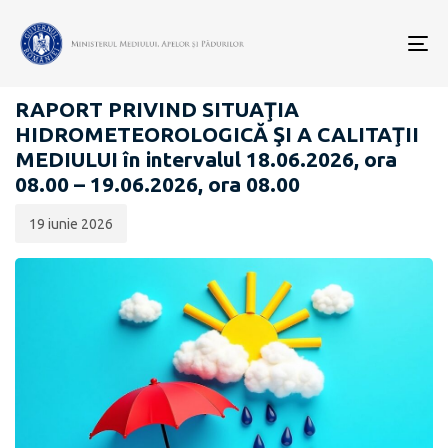
Data
CATEGORIA:
publicării:
To
RAPOARTE ZILNICE STAREA MEDIULUI
nav
RAPORT PRIVIND SITUAŢIA
HIDROMETEOROLOGICĂ ŞI A CALITAŢII
MEDIULUI în intervalul 18.06.2026, ora
08.00 – 19.06.2026, ora 08.00
19 iunie 2026