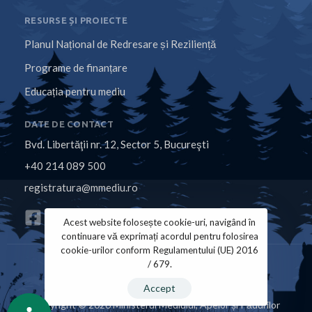
RESURSE ȘI PROIECTE
Planul Național de Redresare și Reziliență
Programe de finanțare
Educația pentru mediu
DATE DE CONTACT
Bvd. Libertăţii nr. 12, Sector 5, Bucureşti
+40 214 089 500
registratura@mmediu.ro
Acest website folosește cookie-uri, navigând în
continuare vă exprimați acordul pentru folosirea
cookie-urilor conform Regulamentului (UE) 2016
/ 679.
Politica de Cookies
Politica de Confidențialitate
Accept
Copyright © 2026 Ministerul Mediului, Apelor și Pădurilor