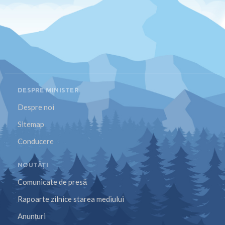
DESPRE MINISTER
Despre noi
Sitemap
Conducere
NOUTĂȚI
Comunicate de presă
Rapoarte zilnice starea mediului
Anunțuri