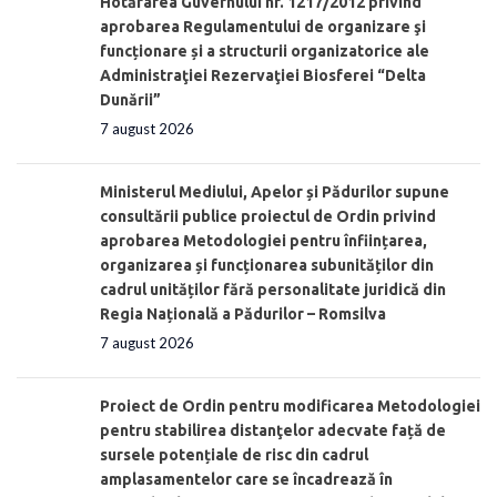
Hotărârea Guvernului nr. 1217/2012 privind
aprobarea Regulamentului de organizare şi
funcționare și a structurii organizatorice ale
Administraţiei Rezervaţiei Biosferei “Delta
Dunării”
7 august 2026
Ministerul Mediului, Apelor și Pădurilor supune
consultării publice proiectul de Ordin privind
aprobarea Metodologiei pentru înființarea,
organizarea și funcționarea subunităților din
cadrul unităților fără personalitate juridică din
Regia Națională a Pădurilor – Romsilva
7 august 2026
Proiect de Ordin pentru modificarea Metodologiei
pentru stabilirea distanţelor adecvate față de
sursele potențiale de risc din cadrul
amplasamentelor care se încadrează în