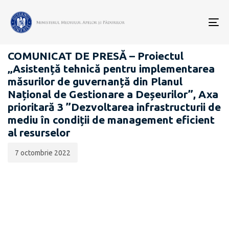
Data
CATEGORIA:
publicării:
To
BEI
nav
COMUNICAT DE PRESĂ – Proiectul
„Asistență tehnică pentru implementarea
măsurilor de guvernanță din Planul
Național de Gestionare a Deșeurilor”, Axa
prioritară 3 ”Dezvoltarea infrastructurii de
mediu în condiții de management eficient
al resurselor
7 octombrie 2022