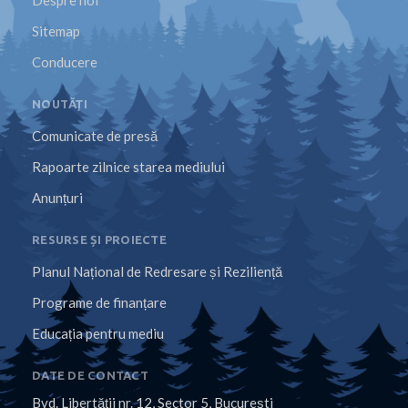
Sitemap
Conducere
NOUTĂȚI
Comunicate de presă
Rapoarte zilnice starea mediului
Anunțuri
RESURSE ȘI PROIECTE
Planul Național de Redresare și Reziliență
Programe de finanțare
Educația pentru mediu
DATE DE CONTACT
Bvd. Libertăţii nr. 12, Sector 5, Bucureşti