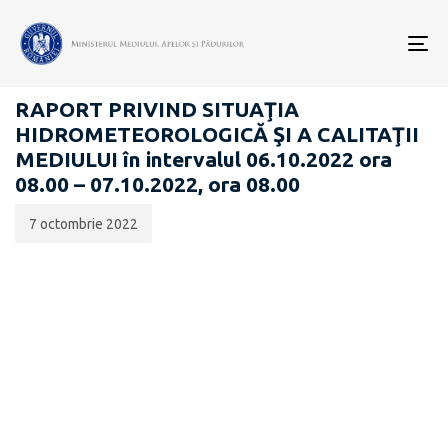
Data
CATEGORIA:
publicării:
To
RAPOARTE ZILNICE STAREA MEDIULUI
nav
RAPORT PRIVIND SITUAŢIA
HIDROMETEOROLOGICĂ ŞI A CALITAŢII
MEDIULUI în intervalul 06.10.2022 ora
08.00 – 07.10.2022, ora 08.00
7 octombrie 2022