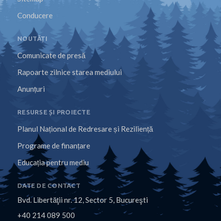
Conducere
NOUTĂȚI
Comunicate de presă
Rapoarte zilnice starea mediului
Anunțuri
RESURSE ȘI PROIECTE
Planul Național de Redresare și Reziliență
Programe de finanțare
Educația pentru mediu
DATE DE CONTACT
Bvd. Libertăţii nr. 12, Sector 5, Bucureşti
+40 214 089 500