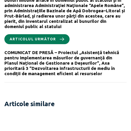
bunuri imobile aflate în domeniul public al statului şi în
administrarea Administraţiei Naţionale “Apele Române”,
prin Administrațiile Bazinale de Apă Dobrogea–Litoral și
Prut-Bârlad, şi radierea unor părţi din acestea, care au
pierit, din inventarul centralizat al bunurilor din
domeniul public al statului
ARTICOLUL URMĂTOR
COMUNICAT DE PRESĂ – Proiectul „Asistență tehnică
pentru implementarea măsurilor de guvernanță din
Planul Național de Gestionare a Deșeurilor”, Axa
prioritară 3 ”Dezvoltarea infrastructurii de mediu în
condiții de management eficient al resurselor
Articole similare