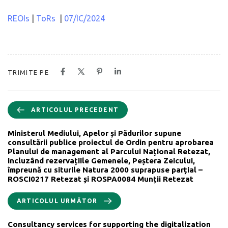
REOIs
|
ToRs
|
07/IC/2024
TRIMITE PE
ARTICOLUL PRECEDENT
Ministerul Mediului, Apelor și Pădurilor supune
consultării publice proiectul de Ordin pentru aprobarea
Planului de management al Parcului Național Retezat,
incluzând rezervațiile Gemenele, Peștera Zeicului,
împreună cu siturile Natura 2000 suprapuse parțial –
ROSCI0217 Retezat și ROSPA0084 Munții Retezat
ARTICOLUL URMĂTOR
Consultancy services for supporting the digitalization