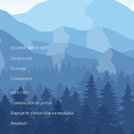
DESPRE MINISTER
Despre noi
Sitemap
Conducere
NOUTĂȚI
Comunicate de presă
Rapoarte zilnice starea mediului
Anunțuri