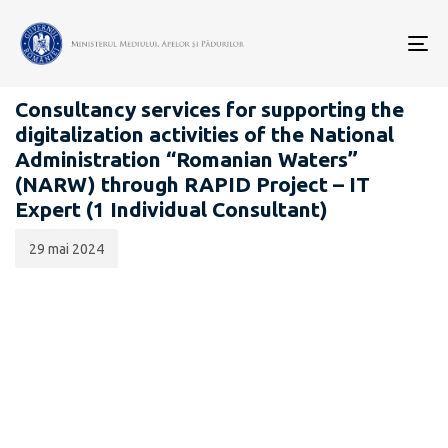
Data
CATEGORIA:
publicării:
To
ANUNȚURI CONSULTĂRI PUBLICE
nav
Consultancy services for supporting the
digitalization activities of the National
Administration “Romanian Waters”
(NARW) through RAPID Project – IT
Expert (1 Individual Consultant)
29 mai 2024