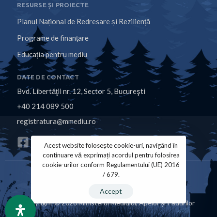
RESURSE ȘI PROIECTE
Planul Național de Redresare și Reziliență
Programe de finanțare
Educația pentru mediu
DATE DE CONTACT
Bvd. Libertăţii nr. 12, Sector 5, Bucureşti
+40 214 089 500
registratura@mmediu.ro
Acest website folosește cookie-uri, navigând în
continuare vă exprimați acordul pentru folosirea
cookie-urilor conform Regulamentului (UE) 2016
/ 679.
Politica de Cookies
Politica de Confidențialitate
Accept
Copyright © 2026 Ministerul Mediului, Apelor și Pădurilor