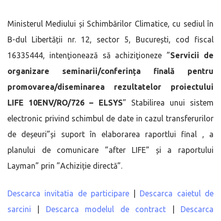
Ministerul Mediului și Schimbărilor Climatice, cu sediul în
B-dul Libertății nr. 12, sector 5, București, cod fiscal
16335444, intenţionează să achiziţioneze ”
Servicii de
organizare seminarii/conferința finală pentru
promovarea/diseminarea rezultatelor proiectului
LIFE 10ENV/RO/726 – ELSYS
” Stabilirea unui sistem
electronic privind schimbul de date in cazul transferurilor
de deșeuri”și suport în elaborarea raportlui final , a
planului de comunicare ”after LIFE” și a raportului
Layman” prin ”Achiziție directă”.
Descarca invitatia de participare
|
Descarca caietul de
sarcini
|
Descarca modelul de contract
|
Descarca