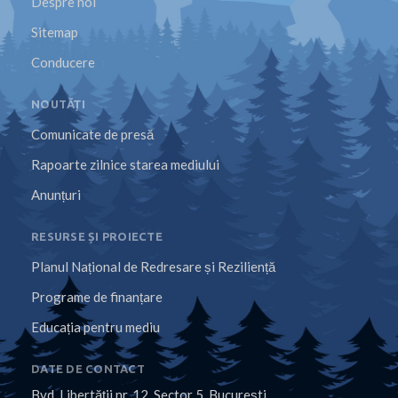
Despre noi
Sitemap
Conducere
NOUTĂȚI
Comunicate de presă
Rapoarte zilnice starea mediului
Anunțuri
RESURSE ȘI PROIECTE
Planul Național de Redresare și Reziliență
Programe de finanțare
Educația pentru mediu
DATE DE CONTACT
Bvd. Libertăţii nr. 12, Sector 5, Bucureşti