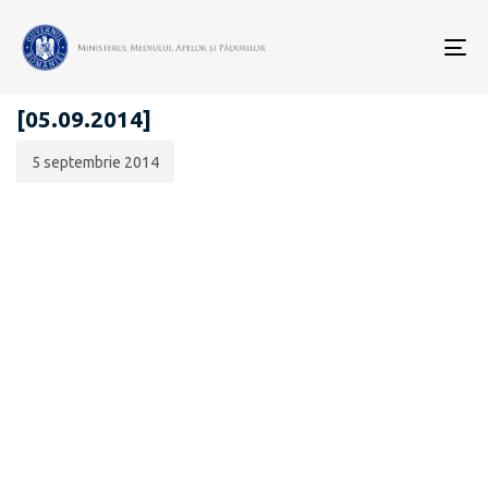
Data
CATEGORIA:
publicării:
To
ANUNȚURI - ACHIZIȚII PUBLICE
nav
[05.09.2014]
5 septembrie 2014