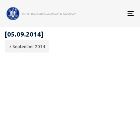
Data
CATEGORIA:
publicării:
To
ANUNȚURI - ACHIZIȚII PUBLICE
nav
[05.09.2014]
5 September 2014