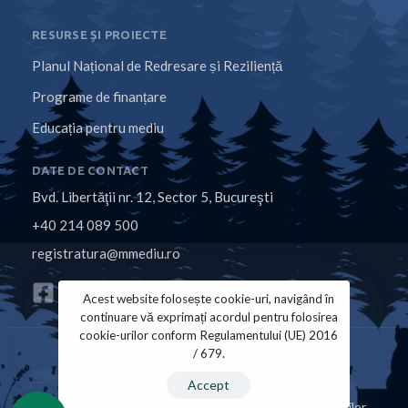
RESURSE ȘI PROIECTE
Planul Național de Redresare și Reziliență
Programe de finanțare
Educația pentru mediu
DATE DE CONTACT
Bvd. Libertăţii nr. 12, Sector 5, Bucureşti
+40 214 089 500
registratura@mmediu.ro
Acest website folosește cookie-uri, navigând în
continuare vă exprimați acordul pentru folosirea
cookie-urilor conform Regulamentului (UE) 2016
/ 679.
Politica de Cookies
Politica de Confidențialitate
Accept
Copyright © 2026 Ministerul Mediului, Apelor și Pădurilor