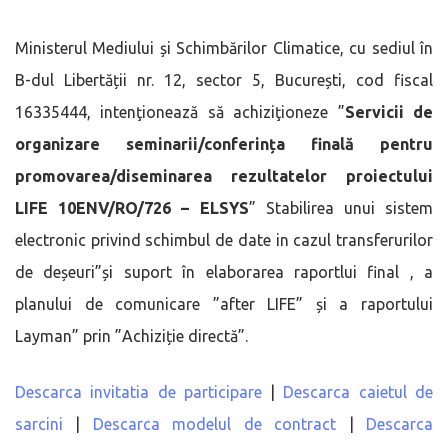
Ministerul Mediului și Schimbărilor Climatice, cu sediul în
B-dul Libertății nr. 12, sector 5, București, cod fiscal
16335444, intenţionează să achiziţioneze ”
Servicii de
organizare seminarii/conferința finală pentru
promovarea/diseminarea rezultatelor proiectului
LIFE 10ENV/RO/726 – ELSYS
” Stabilirea unui sistem
electronic privind schimbul de date in cazul transferurilor
de deșeuri”și suport în elaborarea raportlui final , a
planului de comunicare ”after LIFE” și a raportului
Layman” prin ”Achiziție directă”.
Descarca invitatia de participare
|
Descarca caietul de
sarcini
|
Descarca modelul de contract
|
Descarca