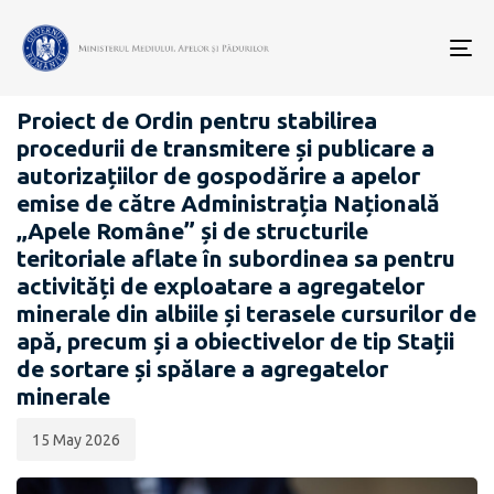
Data
CATEGORIA:
publicării:
To
PROIECTE ACTE NORMATIVE
nav
Proiect de Ordin pentru stabilirea
procedurii de transmitere și publicare a
autorizațiilor de gospodărire a apelor
emise de către Administrația Națională
„Apele Române” și de structurile
teritoriale aflate în subordinea sa pentru
activități de exploatare a agregatelor
minerale din albiile și terasele cursurilor de
apă, precum și a obiectivelor de tip Stații
de sortare și spălare a agregatelor
minerale
15 May 2026