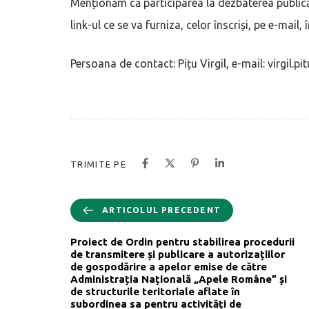
Menționăm că participarea la dezbaterea publică
link-ul ce se va furniza, celor înscriși, pe e-mail, 
Persoana de contact: Pițu Virgil, e-mail: virgil.
TRIMITE PE
ARTICOLUL PRECEDENT
Proiect de Ordin pentru stabilirea procedurii
de transmitere și publicare a autorizațiilor
de gospodărire a apelor emise de către
Administrația Națională „Apele Române” și
de structurile teritoriale aflate în
subordinea sa pentru activități de