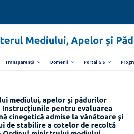
terul Mediului, Apelor și Păd
Transparență
Domenii
Portal GIS
Progr
ui mediului, apelor și pădurilor
n Instrucțiunile pentru evaluarea
nă cinegetică admise la vânătoare şi
de stabilire a cotelor de recoltă
 Ordinul ministrului mediului,