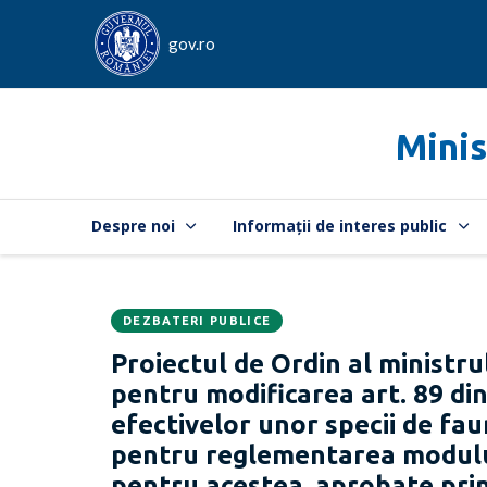
gov.ro
Minis
Despre noi
Informații de interes public
DEZBATERI PUBLICE
Data
CATEGORIA:
Proiectul de Ordin al ministrul
publicării:
pentru modificarea art. 89 di
efectivelor unor specii de fau
pentru reglementarea modului 
pentru acestea, aprobate prin