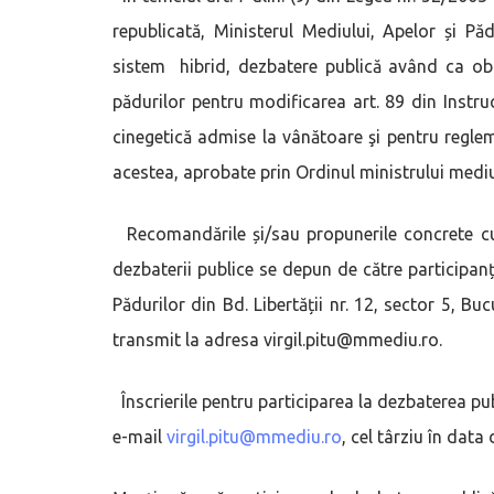
republicată, Ministerul Mediului, Apelor și P
sistem hibrid, dezbatere publică având ca obie
pădurilor pentru modificarea art. 89 din Instru
cinegetică admise la vânătoare şi pentru regle
acestea, aprobate prin Ordinul ministrului mediul
Recomandările și/sau propunerile concrete cu 
dezbaterii publice se depun de către participanți
Pădurilor din Bd. Libertății nr. 12, sector 5, Bu
transmit la adresa virgil.pitu@mmediu.ro.
Înscrierile pentru participarea la dezbaterea pu
e-mail
virgil.pitu@mmediu.ro
, cel târziu în data