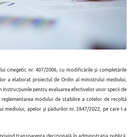
lui cinegetic nr. 407/2006, cu modificările și completările
ilor a elaborat proiectul de Ordin al ministrului mediului,
n Instrucțiunile pentru evaluarea efectivelor unor specii de
 reglementarea modului de stabilire a cotelor de recoltă
i mediului, apelor şi pădurilor nr. 2847/2022, pe care l-a
 privind transparenţa decizională în administraţia publică,