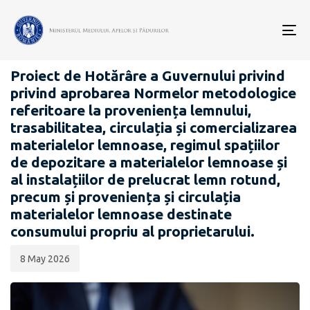
Data
CATEGORIA:
publicării:
To
PROIECTE ACTE NORMATIVE
nav
Proiect de Hotărâre a Guvernului privind
privind aprobarea Normelor metodologice
referitoare la proveniența lemnului,
trasabilitatea, circulația și comercializarea
materialelor lemnoase, regimul spațiilor
de depozitare a materialelor lemnoase și
al instalațiilor de prelucrat lemn rotund,
precum și proveniența și circulația
materialelor lemnoase destinate
consumului propriu al proprietarului.
8 May 2026