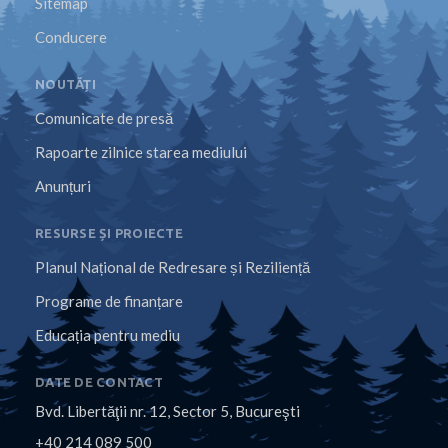
Sitemap
Conducere
NOUTĂȚI
Comunicate de presă
Rapoarte zilnice starea mediului
Anunțuri
RESURSE ȘI PROIECTE
Planul Național de Redresare și Reziliență
Programe de finanțare
Educația pentru mediu
DATE DE CONTACT
Bvd. Libertăţii nr. 12, Sector 5, Bucureşti
+40 214 089 500