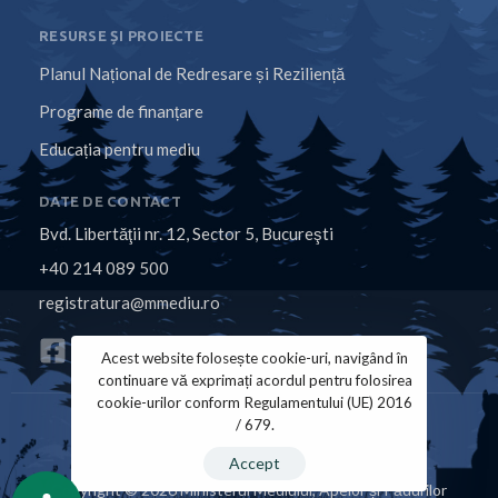
RESURSE ȘI PROIECTE
Planul Național de Redresare și Reziliență
Programe de finanțare
Educația pentru mediu
DATE DE CONTACT
Bvd. Libertăţii nr. 12, Sector 5, Bucureşti
+40 214 089 500
registratura@mmediu.ro
Acest website folosește cookie-uri, navigând în
continuare vă exprimați acordul pentru folosirea
cookie-urilor conform Regulamentului (UE) 2016
/ 679.
Politica de Cookies
Politica de Confidențialitate
Accept
Copyright © 2026 Ministerul Mediului, Apelor și Pădurilor