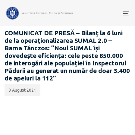
Data
CATEGORIA:
publicării:
To
COMUNICATE DE PRESĂ
nav
COMUNICAT DE PRESĂ – Bilanț la 6 luni
de la operaționalizarea SUMAL 2.0 –
Barna Tánczos: ”Noul SUMAL își
dovedește eficiența: cele peste 850.000
de interogări ale populației în Inspectorul
Pădurii au generat un număr de doar 3.400
de apeluri la 112”
3 August 2021