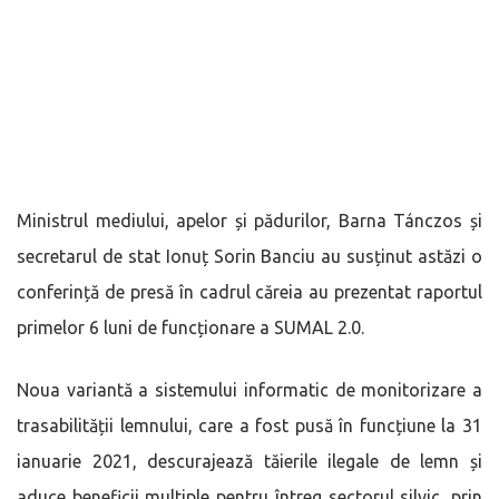
Ministrul mediului, apelor și pădurilor, Barna Tánczos și
secretarul de stat Ionuț Sorin Banciu au susținut astăzi o
conferință de presă în cadrul căreia au prezentat raportul
primelor 6 luni de funcționare a SUMAL 2.0.
Noua variantă a sistemului informatic de monitorizare a
trasabilității lemnului, care a fost pusă în funcțiune la 31
ianuarie 2021, descurajează tăierile ilegale de lemn și
aduce beneficii multiple pentru întreg sectorul silvic, prin