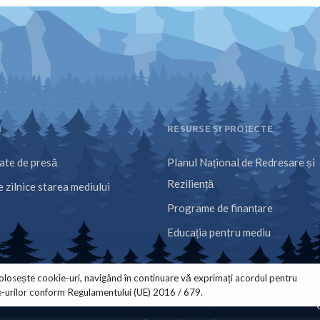
I
RESURSE ȘI PROIECTE
te de presă
Planul Național de Redresare și
Reziliență
 zilnice starea mediului
Programe de finanțare
Educația pentru mediu
olosește cookie-uri, navigând în continuare vă exprimați acordul pentru
e-urilor conform Regulamentului (UE) 2016 / 679.