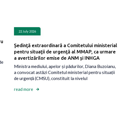
22 July 2026
ru
Ședinţă extraordinară a Comitetului ministerial
pentru situaţii de urgenţă al MMAP, ca urmare
a avertizărilor emise de ANM și INHGA
de
Ministra mediului, apelor și pădurilor, Diana Buzoianu,
a convocat astăzi Comitetul ministerial pentru situații
de urgență (CMSU), constituit la nivelul
read more