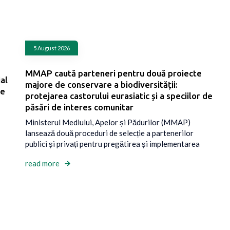
5 August 2026
MMAP caută parteneri pentru două proiecte
al
majore de conservare a biodiversității:
re
protejarea castorului eurasiatic și a speciilor de
păsări de interes comunitar
Ministerul Mediului, Apelor și Pădurilor (MMAP)
lansează două proceduri de selecție a partenerilor
publici și privați pentru pregătirea și implementarea
read more