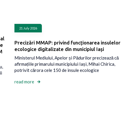
21 July 2026
al
Precizări MMAP: privind funcționarea insulelor
re
ecologice digitalizate din municipiul Iași
NM
Ministerul Mediului, Apelor și Pădurilor precizează că
afirmațiile primarului municipiului Iași, Mihai Chirica,
u,
potrivit cărora cele 150 de insule ecologice
ii
read more