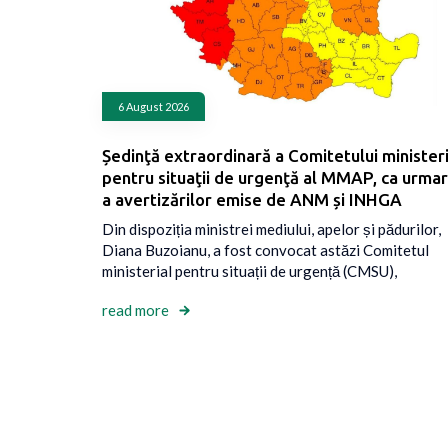
6 August 2026
Ședinţă extraordinară a Comitetului ministeri
pentru situaţii de urgenţă al MMAP, ca urma
a avertizărilor emise de ANM și INHGA
Din dispoziția ministrei mediului, apelor și pădurilor,
Diana Buzoianu, a fost convocat astăzi Comitetul
ministerial pentru situații de urgență (CMSU),
read more