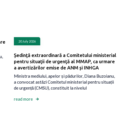
are
20 July 2026
Ședinţă extraordinară a Comitetului ministerial
u,
pentru situaţii de urgenţă al MMAP, ca urmare
a avertizărilor emise de ANM și INHGA
Ministra mediului, apelor și pădurilor, Diana Buzoianu,
a convocat astăzi Comitetul ministerial pentru situații
de urgență (CMSU), constituit la nivelul
read more