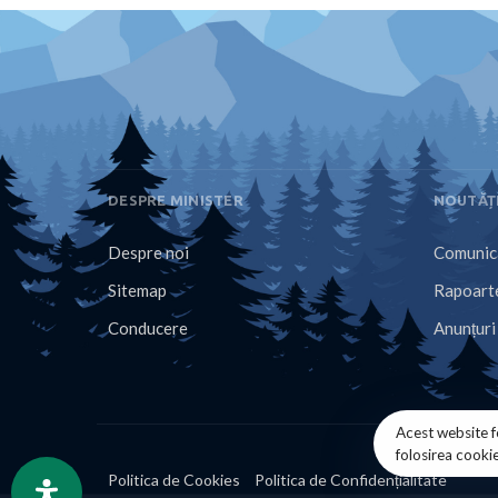
DESPRE MINISTER
NOUTĂȚ
Despre noi
Comunica
Sitemap
Rapoarte
Conducere
Anunțuri
Acest website f
folosirea cooki
Politica de Cookies
Politica de Confidențialitate