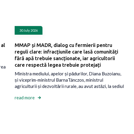
30 July 2026
 al
MMAP și MADR, dialog cu fermierii pentru
reguli clare: infracțiunile care lasă comunități
fără apă trebuie sancționate, iar agricultorii
care respectă legea trebuie protejați
rea
Ministra mediului, apelor și pădurilor, Diana Buzoianu,
și viceprim-ministrul BarnaTánczos, ministrul
agriculturii și dezvoltării rurale, au avut astăzi, la sediul
read more