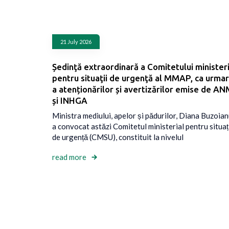
21 July 2026
Ședinţă extraordinară a Comitetului ministeri
pentru situaţii de urgenţă al MMAP, ca urma
a atenționărilor și avertizărilor emise de A
și INHGA
Ministra mediului, apelor și pădurilor, Diana Buzoian
a convocat astăzi Comitetul ministerial pentru situaț
de urgență (CMSU), constituit la nivelul
read more