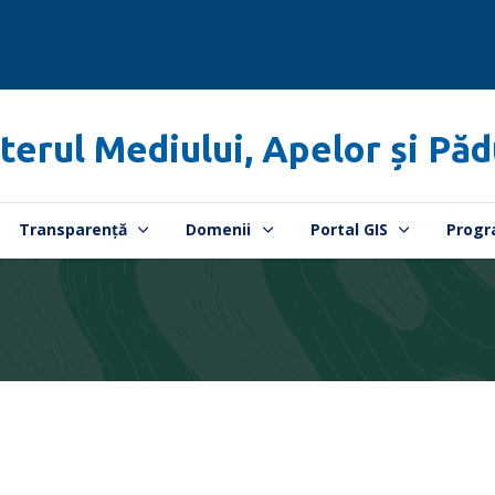
terul Mediului, Apelor și Păd
Transparență
Domenii
Portal GIS
Progr