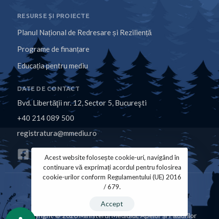
RESURSE ȘI PROIECTE
Planul Național de Redresare și Reziliență
Programe de finanțare
Educația pentru mediu
DATE DE CONTACT
Bvd. Libertăţii nr. 12, Sector 5, Bucureşti
+40 214 089 500
registratura@mmediu.ro
Acest website folosește cookie-uri, navigând în
continuare vă exprimați acordul pentru folosirea
cookie-urilor conform Regulamentului (UE) 2016
/ 679.
Politica de Cookies
Politica de Confidențialitate
Accept
Copyright © 2026 Ministerul Mediului, Apelor și Pădurilor