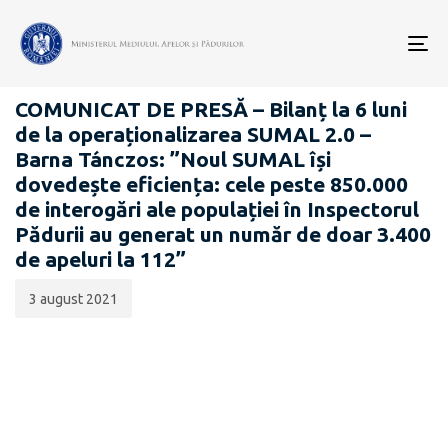
Data
CATEGORIA:
publicării:
To
COMUNICATE DE PRESĂ
nav
COMUNICAT DE PRESĂ – Bilanț la 6 luni
de la operaționalizarea SUMAL 2.0 –
Barna Tánczos: ”Noul SUMAL își
dovedește eficiența: cele peste 850.000
de interogări ale populației în Inspectorul
Pădurii au generat un număr de doar 3.400
de apeluri la 112”
3 august 2021