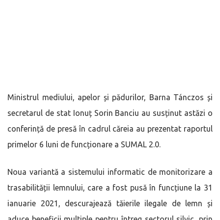
Ministrul mediului, apelor și pădurilor, Barna Tánczos și
secretarul de stat Ionuț Sorin Banciu au susținut astăzi o
conferință de presă în cadrul căreia au prezentat raportul
primelor 6 luni de funcționare a SUMAL 2.0.
Noua variantă a sistemului informatic de monitorizare a
trasabilității lemnului, care a fost pusă în funcțiune la 31
ianuarie 2021, descurajează tăierile ilegale de lemn și
aduce beneficii multiple pentru întreg sectorul silvic, prin