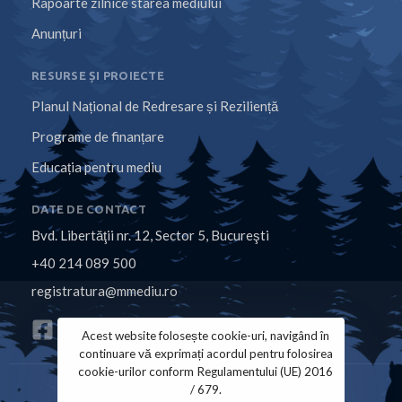
Rapoarte zilnice starea mediului
Anunțuri
RESURSE ȘI PROIECTE
Planul Național de Redresare și Reziliență
Programe de finanțare
Educația pentru mediu
DATE DE CONTACT
Bvd. Libertăţii nr. 12, Sector 5, Bucureşti
+40 214 089 500
registratura@mmediu.ro
Acest website folosește cookie-uri, navigând în
continuare vă exprimați acordul pentru folosirea
cookie-urilor conform Regulamentului (UE) 2016
/ 679.