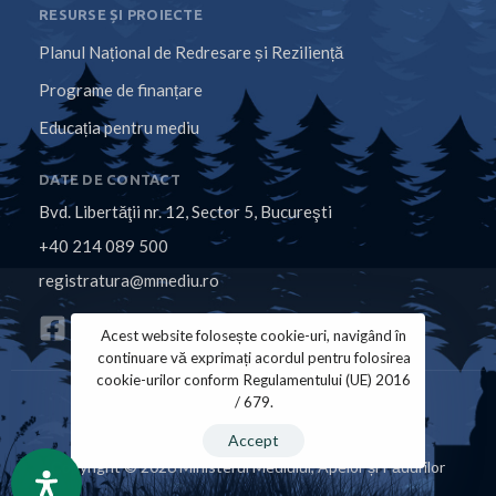
RESURSE ȘI PROIECTE
Planul Național de Redresare și Reziliență
Programe de finanțare
Educația pentru mediu
DATE DE CONTACT
Bvd. Libertăţii nr. 12, Sector 5, Bucureşti
+40 214 089 500
registratura@mmediu.ro
Acest website folosește cookie-uri, navigând în
continuare vă exprimați acordul pentru folosirea
cookie-urilor conform Regulamentului (UE) 2016
/ 679.
Politica de Cookies
Politica de Confidențialitate
Accept
Copyright © 2026 Ministerul Mediului, Apelor și Pădurilor