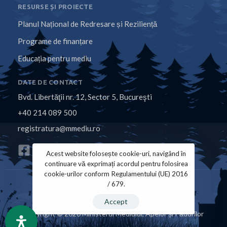
RESURSE ȘI PROIECTE
Planul Național de Redresare și Reziliență
Programe de finanțare
Educația pentru mediu
DATE DE CONTACT
Bvd. Libertăţii nr. 12, Sector 5, Bucureşti
+40 214 089 500
registratura@mmediu.ro
Acest website folosește cookie-uri, navigând în
continuare vă exprimați acordul pentru folosirea
cookie-urilor conform Regulamentului (UE) 2016
/ 679.
Politica de Cookies
Politica de Confidențialitate
Accept
Copyright © 2026 Ministerul Mediului, Apelor și Pădurilor