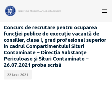
Data
CATEGORIA:
publicării:
To
CARIERĂ
nav
Concurs de recrutare pentru ocuparea
funcţiei publice de execuție vacantă de
consilier, clasa I, grad profesional superior
în cadrul Compartimentului Situri
Contaminate – Direcția Substanțe
Periculoase și Situri Contaminate –
26.07.2021 proba scrisă
22 iunie 2021