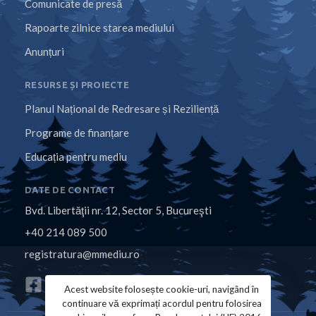
Comunicate de presă
Rapoarte zilnice starea mediului
Anunțuri
RESURSE ȘI PROIECTE
Planul Național de Redresare și Reziliență
Programe de finanțare
Educația pentru mediu
DATE DE CONTACT
Bvd. Libertăţii nr. 12, Sector 5, Bucureşti
+40 214 089 500
registratura@mmediu.ro
Acest website folosește cookie-uri, navigând în
continuare vă exprimați acordul pentru folosirea