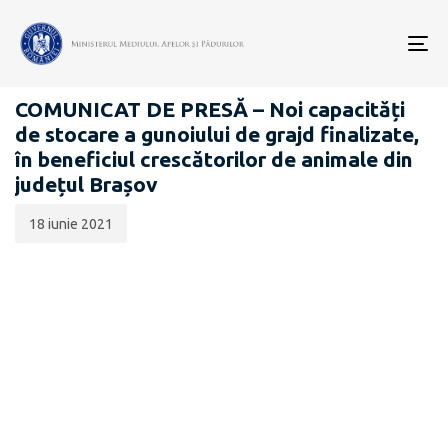
Data
CATEGORIA:
publicării:
To
COMUNICATE DE PRESĂ
nav
COMUNICAT DE PRESĂ – Noi capacități
de stocare a gunoiului de grajd finalizate,
în beneficiul crescătorilor de animale din
județul Brașov
18 iunie 2021