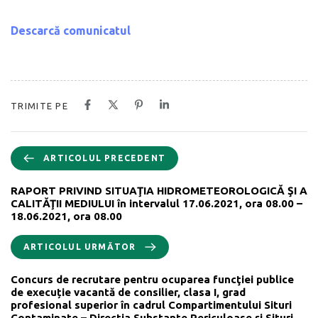
Descarcă comunicatul
TRIMITE PE
ARTICOLUL PRECEDENT
RAPORT PRIVIND SITUAŢIA HIDROMETEOROLOGICĂ ŞI A
CALITĂŢII MEDIULUI în intervalul 17.06.2021, ora 08.00 –
18.06.2021, ora 08.00
ARTICOLUL URMĂTOR
Concurs de recrutare pentru ocuparea funcţiei publice
de execuție vacantă de consilier, clasa I, grad
profesional superior în cadrul Compartimentului Situri
Contaminate – Direcția Substanțe Periculoase și Situri