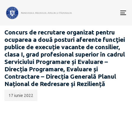
Data
CATEGORIA:
publicării:
To
CARIERĂ
nav
Concurs de recrutare organizat pentru
ocuparea a două posturi aferente funcţiei
publice de execuție vacante de consilier,
clasa I, grad profesional superior în cadrul
Serviciului Programare și Evaluare –
Direcția Programare, Evaluare și
Contractare – Direcția Generală Planul
Național de Redresare și Reziliență
17 iunie 2022