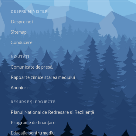
DESPRE MINISTER
Despre noi
Sitemap
Conducere
NOUTĂȚI
Comunicate de presă
Rapoarte zilnice starea mediului
Anunțuri
RESURSE ȘI PROIECTE
Planul Național de Redresare și Reziliență
Programe de finanțare
Educația pentru mediu