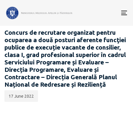
Data
CATEGORIA:
publicării:
To
CARIERĂ
nav
Concurs de recrutare organizat pentru
ocuparea a două posturi aferente funcţiei
publice de execuție vacante de consilier,
clasa I, grad profesional superior în cadrul
Serviciului Programare și Evaluare –
Direcția Programare, Evaluare și
Contractare – Direcția Generală Planul
Național de Redresare și Reziliență
17 June 2022