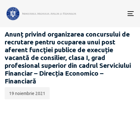
Data
CATEGORIA:
publicării:
To
CARIERĂ
nav
Anunț privind organizarea concursului de
recrutare pentru ocuparea unui post
aferent funcţiei publice de execuție
vacantă de consilier, clasa I, grad
profesional superior din cadrul Serviciului
Financiar – Direcția Economico –
Financiară
19 noiembrie 2021