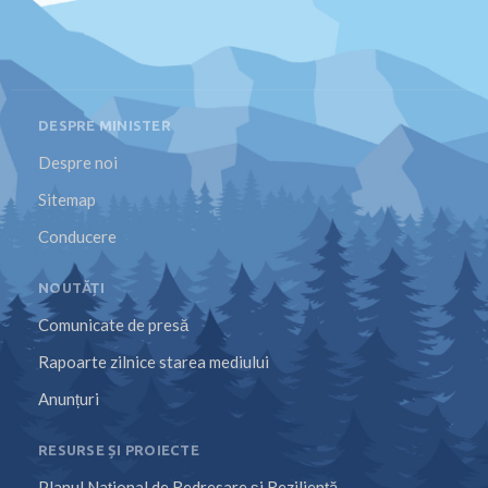
DESPRE MINISTER
Despre noi
Sitemap
Conducere
NOUTĂȚI
Comunicate de presă
Rapoarte zilnice starea mediului
Anunțuri
RESURSE ȘI PROIECTE
Planul Național de Redresare și Reziliență