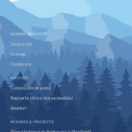
DESPRE MINISTER
Despre noi
Sitemap
Conducere
NOUTĂȚI
Comunicate de presă
Rapoarte zilnice starea mediului
Anunțuri
RESURSE ȘI PROIECTE
Planul Național de Redresare și Reziliență