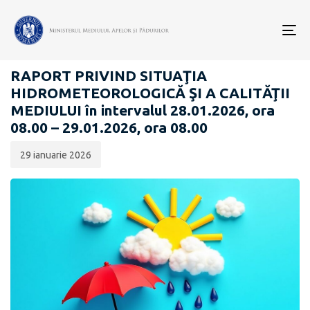
Data
CATEGORIA:
publicării:
To
RAPOARTE ZILNICE STAREA MEDIULUI
nav
RAPORT PRIVIND SITUAŢIA
HIDROMETEOROLOGICĂ ŞI A CALITĂŢII
MEDIULUI în intervalul 28.01.2026, ora
08.00 – 29.01.2026, ora 08.00
29 ianuarie 2026