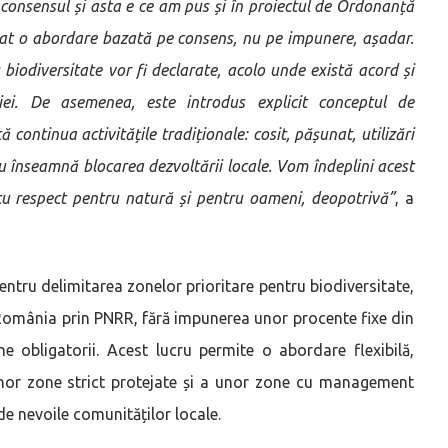
 consensul și asta e ce am pus și în proiectul de Ordonanță
rat o abordare bazată pe consens, nu pe impunere, așadar.
biodiversitate vor fi declarate, acolo unde există acord și
iei. De asemenea, este introdus explicit conceptul de
ontinua activitățile tradiționale: cosit, pășunat, utilizări
 nu înseamnă blocarea dezvoltării locale. Vom îndeplini acest
 cu respect pentru natură și pentru oameni, deopotrivă”
, a
entru delimitarea zonelor prioritare pentru biodiversitate,
omânia prin PNRR, fără impunerea unor procente fixe din
e obligatorii. Acest lucru permite o abordare flexibilă,
a unor zone strict protejate și a unor zone cu management
i de nevoile comunităților locale.