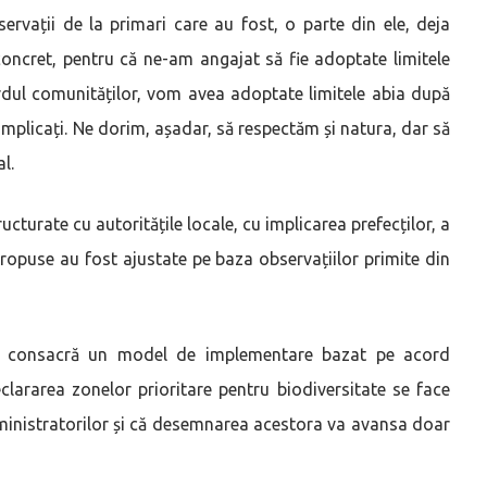
ervații de la primari care au fost, o parte din ele, deja
 concret, pentru că ne-am angajat să fie adoptate limitele
ordul comunităților, vom avea adoptate limitele abia după
 implicați. Ne dorim, așadar, să respectăm și natura, dar să
l.
ructurate cu autoritățile locale, cu implicarea prefecților, a
e propuse au fost ajustate pe baza observațiilor primite din
ială consacră un model de implementare bazat pe acord
declararea zonelor prioritare pentru biodiversitate se face
administratorilor și că desemnarea acestora va avansa doar