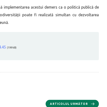
umă implementarea acestui demers ca o politică publică de
odiversității poate fi realizată simultan cu dezvoltarea
reună.
4.45
(199 kB)
ARTICOLUL URMĂTOR