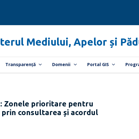
terul Mediului, Apelor și Păd
Transparență
Domenii
Portal GIS
Progr
 Zonele prioritare pentru
 prin consultarea și acordul