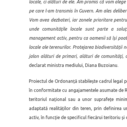
locale, ci alături de ele. Am promis că vom alege
pe care l-am transmis în Guvern. Am ales delibe
Vom avea dezbateri, iar zonele prioritare pentru 
unde comunitățile locale sunt parte a soluț
management activ, pentru ca oamenii să își poată c
locale ale terenurilor. Protejarea biodiversității
jalon alături de primari, alături de comunități,
declarat ministra mediului, Diana Buzoianu.
Proiectul de Ordonanță stabilește cadrul legal p
în conformitate cu angajamentele asumate de R
teritoriul național sau a unor suprafețe minim
adaptată realităților din teren, prin definire
activ, în funcție de specificul fiecărui teritoriu ș