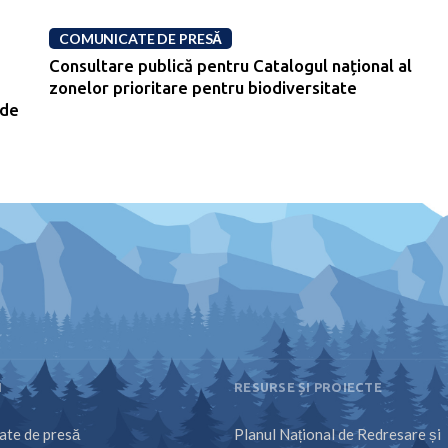
COMUNICATE DE PRESĂ
Consultare publică pentru Catalogul național al
zonelor prioritare pentru biodiversitate
 de
I
RESURSE ȘI PROIECTE
te de presă
Planul Național de Redresare și