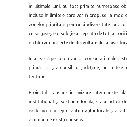
În ultimele luni, au fost primite numeroase obs
incluse în limitele care vor fi propuse. În mod
zonelor prioritare pentru biodiversitate cu ac
ce se găsește o soluție acceptată de toți actorii
nu blocăm proiecte de dezvoltare de la nivel loca
În această perioadă, au loc consultări reale și st
primăriilor și a consiliilor județene, iar limitel
teritoriu.
Proiectul transmis în avizare interminister
instituțional și susținere locală, stabilind că 
exclusiv cu acceptul autorităților locale și al 
acolo unde există consens.