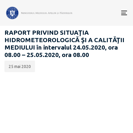
Data
CATEGORIA:
publicării:
To
RAPOARTE ZILNICE STAREA MEDIULUI
nav
RAPORT PRIVIND SITUAŢIA
HIDROMETEOROLOGICĂ ŞI A CALITĂŢII
MEDIULUI în intervalul 24.05.2020, ora
08.00 – 25.05.2020, ora 08.00
25 mai 2020