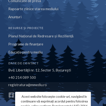
Comunicate de presă
Rapoarte zilnice starea mediului
Anunțuri
RESURSE ȘI PROIECTE
Planul Național de Redresare și Reziliență
Programe de finanțare
Educația pentru mediu
DATE DE CONTACT
Bvd. Libertăţii nr. 12, Sector 5, Bucureşti
+40 214 089 500
registratura@mmediu.ro
Acest website folosește cookie-uri, navigând în
continuare vă exprimați acordul pentru folosirea
cookie-urilor conform Regulamentului (UE) 2016