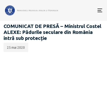
Data
CATEGORIA:
publicării:
To
COMUNICATE DE PRESĂ
nav
COMUNICAT DE PRESĂ – Ministrul Costel
ALEXE: Pădurile seculare din România
intră sub protecție
25 mai 2020