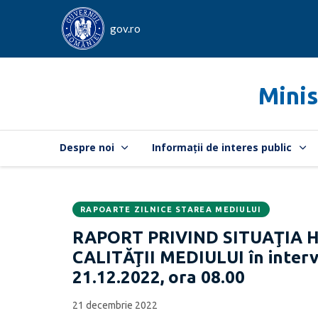
gov.ro
Minis
Despre noi
Informații de interes public
RAPOARTE ZILNICE STAREA MEDIULUI
Data
CATEGORIA:
RAPORT PRIVIND SITUAŢIA 
publicării:
CALITĂŢII MEDIULUI în interva
21.12.2022, ora 08.00
21 decembrie 2022