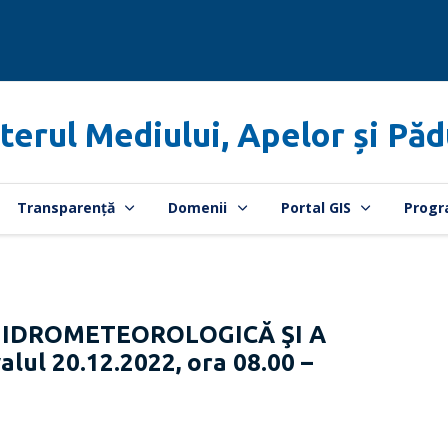
terul Mediului, Apelor și Păd
Transparență
Domenii
Portal GIS
Progr
HIDROMETEOROLOGICĂ ŞI A
lul 20.12.2022, ora 08.00 –