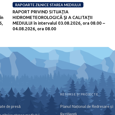
RAPOARTE ZILNICE STAREA MEDIULUI
RAPORT PRIVIND SITUAŢIA
în
HIDROMETEOROLOGICĂ ŞI A CALITAŢII
6,
MEDIULUI în intervalul 03.08.2026, ora 08.00 –
04.08.2026, ora 08.00
I
RESURSE ȘI PROIECTE
te de presă
Planul Național de Redresare și
Reziliență