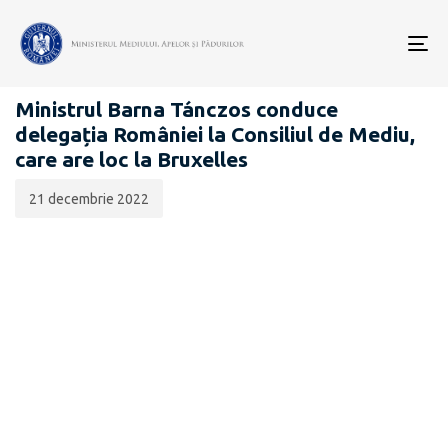
Data
CATEGORIA:
publicării:
To
COMUNICATE DE PRESĂ
nav
Ministrul Barna Tánczos conduce
delegația României la Consiliul de Mediu,
care are loc la Bruxelles
21 decembrie 2022