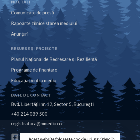
NOUTĂȚI
Comunicate de presă
Rapoarte zilnice starea mediului
Anunțuri
RESURSE ȘI PROIECTE
Planul Național de Redresare și Reziliență
Programe de finanțare
Educația pentru mediu
DATE DE CONTACT
Bvd. Libertăţii nr. 12, Sector 5, Bucureşti
+40 214 089 500
registratura@mmediu.ro
Acest website folosește cookie-uri, navigând în