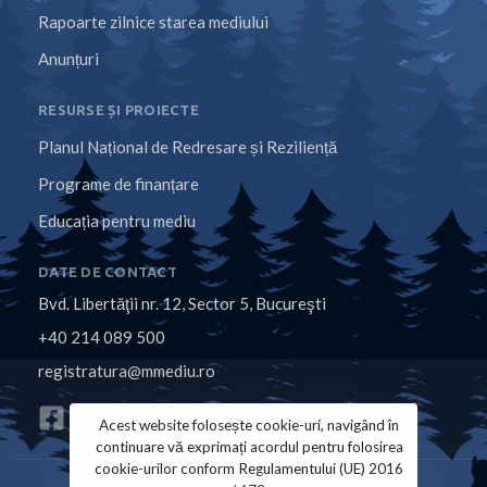
Rapoarte zilnice starea mediului
Anunțuri
RESURSE ȘI PROIECTE
Planul Național de Redresare și Reziliență
Programe de finanțare
Educația pentru mediu
DATE DE CONTACT
Bvd. Libertăţii nr. 12, Sector 5, Bucureşti
+40 214 089 500
registratura@mmediu.ro
Acest website folosește cookie-uri, navigând în
continuare vă exprimați acordul pentru folosirea
cookie-urilor conform Regulamentului (UE) 2016