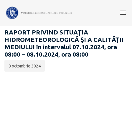
Data
CATEGORIA:
publicării:
To
RAPOARTE ZILNICE STAREA MEDIULUI
nav
RAPORT PRIVIND SITUAŢIA
HIDROMETEOROLOGICĂ ŞI A CALITĂŢII
MEDIULUI în intervalul 07.10.2024, ora
08:00 – 08.10.2024, ora 08:00
8 octombrie 2024