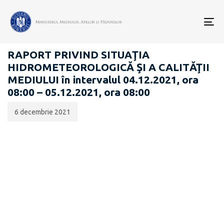
Data
CATEGORIA:
publicării:
To
RAPOARTE ZILNICE STAREA MEDIULUI
nav
RAPORT PRIVIND SITUAŢIA
HIDROMETEOROLOGICĂ ŞI A CALITĂŢII
MEDIULUI în intervalul 04.12.2021, ora
08:00 – 05.12.2021, ora 08:00
6 decembrie 2021