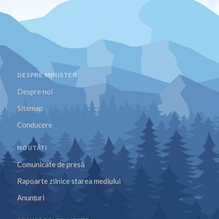
DESPRE MINISTER
Despre noi
Sitemap
Conducere
NOUTĂȚI
Comunicate de presă
Rapoarte zilnice starea mediului
Anunțuri