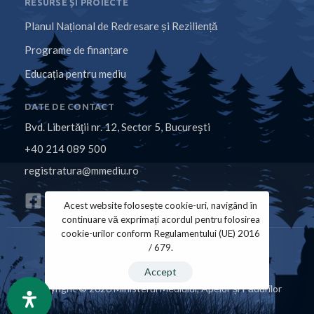
RESURSE ȘI PROIECTE
Planul Național de Redresare și Reziliență
Programe de finanțare
Educația pentru mediu
DATE DE CONTACT
Bvd. Libertăţii nr. 12, Sector 5, Bucureşti
+40 214 089 500
registratura@mmediu.ro
Acest website folosește cookie-uri, navigând în
continuare vă exprimați acordul pentru folosirea
cookie-urilor conform Regulamentului (UE) 2016
/ 679.
Politica de Cookies
Politica de Confidențialitate
Accept
Copyright © 2026 Ministerul Mediului, Apelor și Pădurilor