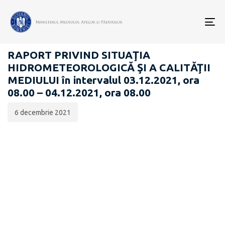
Data
CATEGORIA:
publicării:
To
RAPOARTE ZILNICE STAREA MEDIULUI
nav
RAPORT PRIVIND SITUAŢIA
HIDROMETEOROLOGICĂ ŞI A CALITĂŢII
MEDIULUI în intervalul 03.12.2021, ora
08.00 – 04.12.2021, ora 08.00
6 decembrie 2021