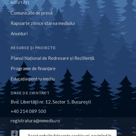
NOUTĂȚI
Comunicate de presă
Rapoarte zilnice starea mediului
Anunțuri
RESURSE ȘI PROIECTE
Planul Național de Redresare și Reziliență
Programe de finanțare
Educația pentru mediu
DATE DE CONTACT
Bvd. Libertăţii nr. 12, Sector 5, Bucureşti
+40 214 089 500
registratura@mmediu.ro
Acest website folosește cookie-uri, navigând în