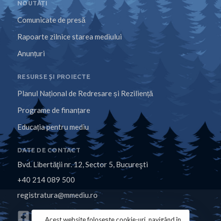
NOUTĂȚI
Comunicate de presă
Rapoarte zilnice starea mediului
Anunțuri
RESURSE ȘI PROIECTE
Planul Național de Redresare și Reziliență
Programe de finanțare
Educația pentru mediu
DATE DE CONTACT
Bvd. Libertăţii nr. 12, Sector 5, Bucureşti
+40 214 089 500
registratura@mmediu.ro
Acest website folosește cookie-uri, navigând în