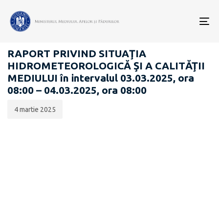
Data
CATEGORIA:
publicării:
To
RAPOARTE ZILNICE STAREA MEDIULUI
nav
RAPORT PRIVIND SITUAŢIA
HIDROMETEOROLOGICĂ ŞI A CALITĂŢII
MEDIULUI în intervalul 03.03.2025, ora
08:00 – 04.03.2025, ora 08:00
4 martie 2025