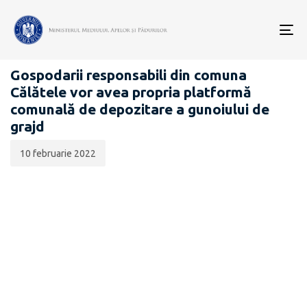
Data
CATEGORIA:
publicării:
To
COMUNICATE DE PRESĂ
nav
Gospodarii responsabili din comuna
Călătele vor avea propria platformă
comunală de depozitare a gunoiului de
grajd
10 februarie 2022