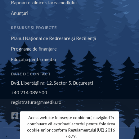
Rapoarte zilnice starea mediului
Anunțuri
RESURSE ȘI PROIECTE
Planul Național de Redresare și Reziliență
Programe de finanțare
Educația pentru mediu
DATE DE CONTACT
Bvd. Libertăţii nr. 12, Sector 5, Bucureşti
+40 214 089 500
registratura@mmediu.ro
Acest website folosește cookie-uri, navigând în
continuare vă exprimați acordul pentru folosirea
cookie-urilor conform Regulamentului (UE) 2016
/ 679.