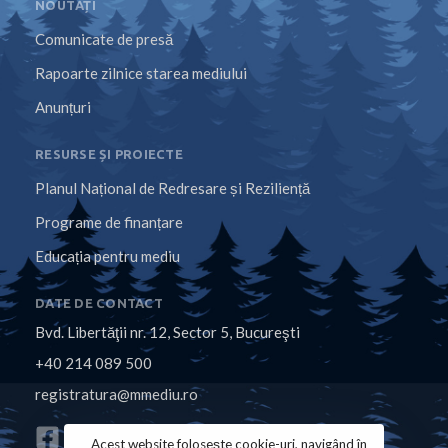
NOUTĂȚI
Comunicate de presă
Rapoarte zilnice starea mediului
Anunțuri
RESURSE ȘI PROIECTE
Planul Național de Redresare și Reziliență
Programe de finanțare
Educația pentru mediu
DATE DE CONTACT
Bvd. Libertăţii nr. 12, Sector 5, Bucureşti
+40 214 089 500
registratura@mmediu.ro
Acest website folosește cookie-uri, navigând în