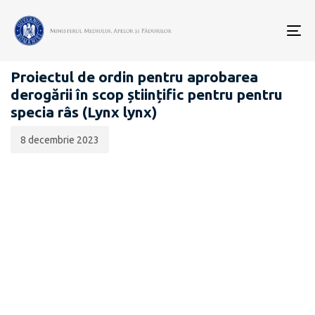
Data
CATEGORIA:
publicării:
To
PROIECTE ACTE NORMATIVE
nav
Proiectul de ordin pentru aprobarea
derogării în scop științific pentru pentru
specia râs (Lynx lynx)
8 decembrie 2023