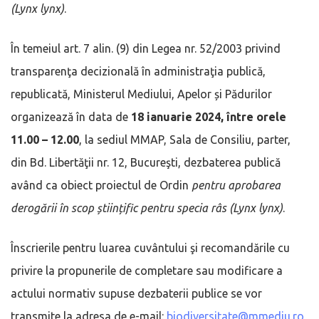
(Lynx lynx)
.
În temeiul art. 7 alin. (9) din Legea nr. 52/2003 privind
transparenţa decizională în administraţia publică,
republicată, Ministerul Mediului, Apelor și Pădurilor
organizează în data de
18 ianuarie 2024, între orele
11.00 – 12.00
, la sediul MMAP, Sala de Consiliu, parter,
din Bd. Libertăţii nr. 12, Bucureşti, dezbaterea publică
având ca obiect proiectul de Ordin
pentru aprobarea
derogării în scop științific pentru specia râs (Lynx lynx)
.
Înscrierile pentru luarea cuvântului şi recomandările cu
privire la propunerile de completare sau modificare a
actului normativ supuse dezbaterii publice se vor
transmite la adresa de e-mail:
biodiversitate@mmediu.ro
,