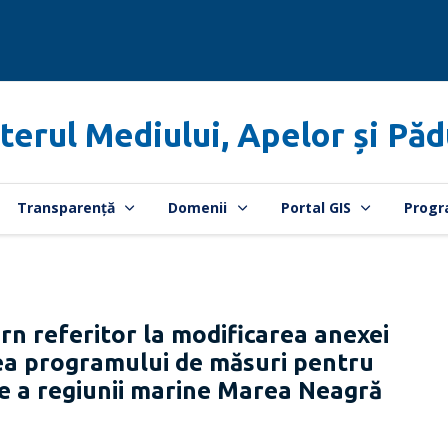
terul Mediului, Apelor și Păd
Transparență
Domenii
Portal GIS
Progr
rn referitor la modificarea anexei
ea programului de măsuri pentru
ne a regiunii marine Marea Neagră