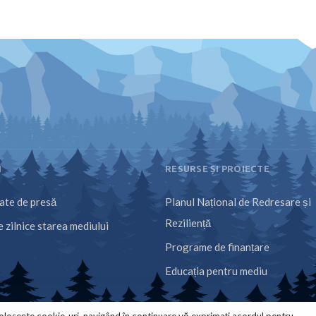
I
RESURSE ȘI PROIECTE
te de presă
Planul Național de Redresare și
Reziliență
 zilnice starea mediului
Programe de finanțare
Educația pentru mediu