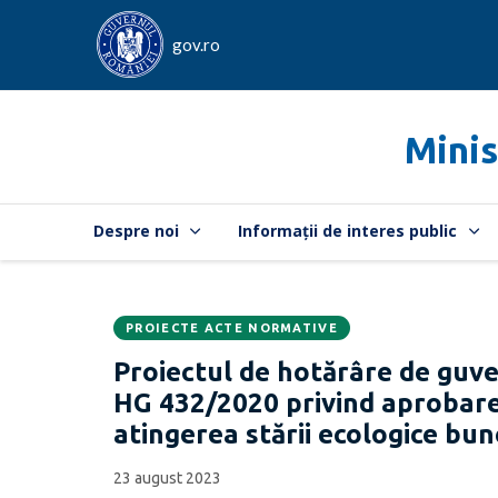
gov.ro
Minis
Despre noi
Informații de interes public
PROIECTE ACTE NORMATIVE
Data
CATEGORIA:
Proiectul de hotărâre de guve
publicării:
HG 432/2020 privind aprobar
atingerea stării ecologice bu
23 august 2023