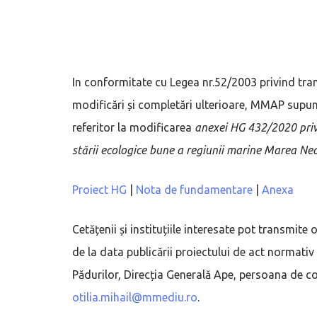
In conformitate cu Legea nr.52/2003 privind tra
modificări și completări ulterioare, MMAP supun
referitor la modificarea
anexei HG 432/2020 priv
stării ecologice bune a regiunii marine Marea Ne
Proiect HG
|
Nota de fundamentare
|
Anexa
Cetățenii și instituțiile interesate pot transmite
de la data publicării proiectului de act normativ 
Pădurilor, Direcția Generală Ape, persoana de con
otilia.mihail@mmediu.ro
.