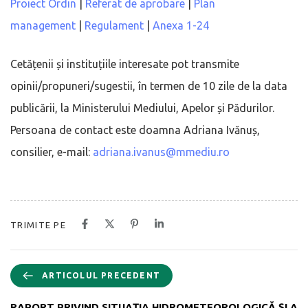
Proiect Ordin
|
Referat de aprobare
|
Plan
management
|
Regulament
|
Anexa 1-24
Cetățenii și instituțiile interesate pot transmite
opinii/propuneri/sugestii, în termen de 10 zile de la data
publicării, la Ministerului Mediului, Apelor și Pădurilor.
Persoana de contact este doamna Adriana Ivănuș,
consilier, e-mail:
adriana.ivanus@mmediu.ro
TRIMITE PE
ARTICOLUL PRECEDENT
RAPORT PRIVIND SITUAŢIA HIDROMETEOROLOGICĂ ŞI A