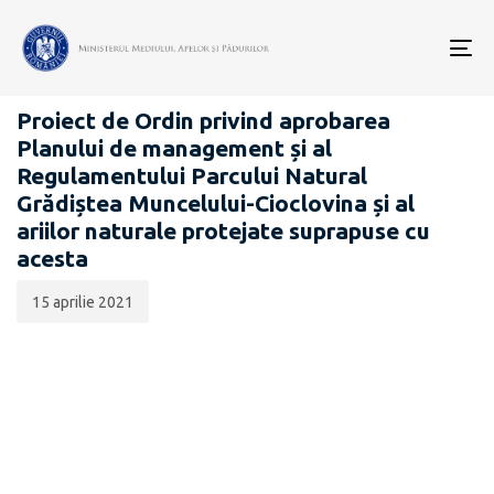
Data
CATEGORIA:
publicării:
To
PROIECTE ACTE NORMATIVE
nav
Proiect de Ordin privind aprobarea
Planului de management și al
Regulamentului Parcului Natural
Grădiștea Muncelului-Cioclovina și al
ariilor naturale protejate suprapuse cu
acesta
15 aprilie 2021