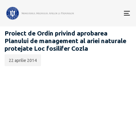
Data
CATEGORIA:
publicării:
To
PROIECTE ACTE NORMATIVE
nav
Proiect de Ordin privind aprobarea
Planului de management al ariei naturale
protejate Loc fosilifer Cozla
22 aprilie 2014