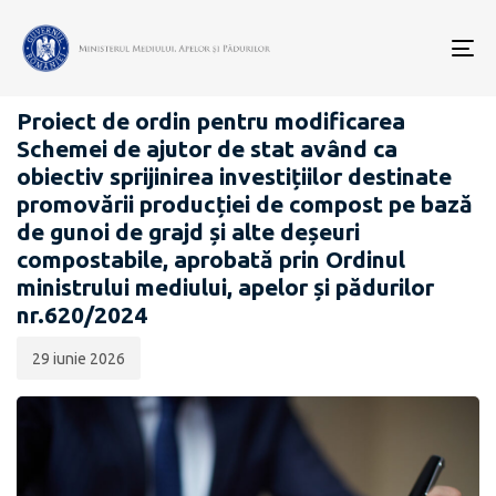
Data
CATEGORIA:
publicării:
To
PROIECTE ACTE NORMATIVE
nav
Proiect de ordin pentru modificarea
Schemei de ajutor de stat având ca
obiectiv sprijinirea investițiilor destinate
promovării producției de compost pe bază
de gunoi de grajd și alte deșeuri
compostabile, aprobată prin Ordinul
ministrului mediului, apelor și pădurilor
nr.620/2024
29 iunie 2026