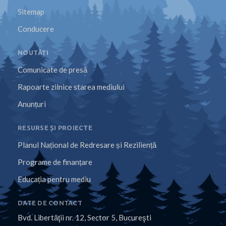
Sitemap
Conducere
NOUTĂȚI
Comunicate de presă
Rapoarte zilnice starea mediului
Anunțuri
RESURSE ȘI PROIECTE
Planul Național de Redresare și Reziliență
Programe de finanțare
Educația pentru mediu
DATE DE CONTACT
Bvd. Libertăţii nr. 12, Sector 5, Bucureşti