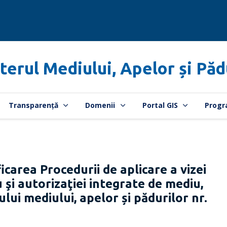
terul Mediului, Apelor și Păd
Transparență
Domenii
Portal GIS
Progr
carea Procedurii de aplicare a vizei
 şi autorizaţiei integrate de mediu,
lui mediului, apelor și pădurilor nr.