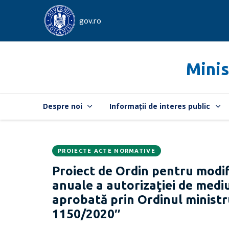
gov.ro
Minis
Despre noi
Informații de interes public
PROIECTE ACTE NORMATIVE
Data
CATEGORIA:
Proiect de Ordin pentru modifi
publicării:
anuale a autorizaţiei de mediu
aprobată prin Ordinul ministru
1150/2020″