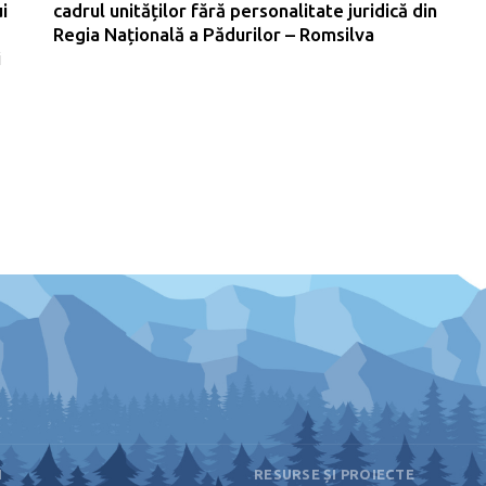
i
cadrul unităților fără personalitate juridică din
Regia Națională a Pădurilor – Romsilva
i
I
RESURSE ȘI PROIECTE