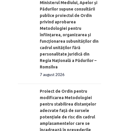
Ministerul Mediului, Apelor și
Pădurilor supune consultării
publice proiectul de Ordin
privind aprobarea
Metodologiei pentru
înființarea, organizarea și
funcționarea subunităților din
cadrul unităților fără
personalitate juridică din
Regia Națională a Pădurilor –
Romsilva
7 august 2026
Proiect de Ordin pentru
modificarea Metodologiei
pentru stabilirea distanţelor
adecvate față de sursele
potențiale de risc din cadrul
amplasamentelor care se
încadrează în prevederile