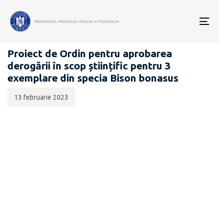
Data
CATEGORIA:
publicării:
To
PROIECTE ACTE NORMATIVE
nav
Proiect de Ordin pentru aprobarea
derogării în scop științific pentru 3
exemplare din specia Bison bonasus
13 februarie 2023