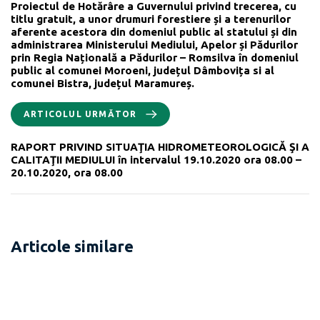
Proiectul de Hotărâre a Guvernului privind trecerea, cu
titlu gratuit, a unor drumuri forestiere și a terenurilor
aferente acestora din domeniul public al statului și din
administrarea Ministerului Mediului, Apelor și Pădurilor
prin Regia Națională a Pădurilor – Romsilva în domeniul
public al comunei Moroeni, județul Dâmbovița si al
comunei Bistra, județul Maramureș.
ARTICOLUL URMĂTOR
RAPORT PRIVIND SITUAŢIA HIDROMETEOROLOGICĂ ŞI A
CALITAŢII MEDIULUI în intervalul 19.10.2020 ora 08.00 –
20.10.2020, ora 08.00
Articole similare