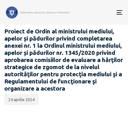
Data
CATEGORIA:
publicării:
To
PROIECTE ACTE NORMATIVE
nav
Proiect de Ordin al ministrului mediului,
apelor și pădurilor privind completarea
anexei nr. 1 la Ordinul ministrului mediului,
apelor și pădurilor nr. 1345/2020 privind
aprobarea comisiilor de evaluare a hărţilor
strategice de zgomot de la nivelul
autorităţilor pentru protecţia mediului şi a
Regulamentului de funcţionare şi
organizare a acestora
24 aprilie 2024