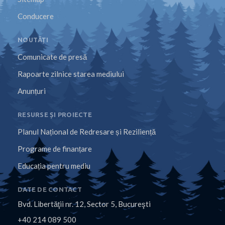
Conducere
NOUTĂȚI
Comunicate de presă
Rapoarte zilnice starea mediului
Anunțuri
RESURSE ȘI PROIECTE
Planul Național de Redresare și Reziliență
Programe de finanțare
Educația pentru mediu
DATE DE CONTACT
Bvd. Libertăţii nr. 12, Sector 5, Bucureşti
+40 214 089 500