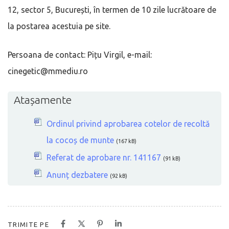
12, sector 5, București, în termen de 10 zile lucrătoare de
la postarea acestuia pe site.
Persoana de contact: Pițu Virgil, e-mail:
cinegetic@mmediu.ro
Atașamente
Ordinul privind aprobarea cotelor de recoltă
la cocoș de munte
(167 kB)
Referat de aprobare nr. 141167
(91 kB)
Anunț dezbatere
(92 kB)
TRIMITE PE