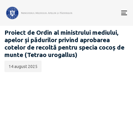
Data
CATEGORIA:
publicării:
To
PROIECTE ACTE NORMATIVE
nav
Proiect de Ordin al ministrului mediului,
apelor și pădurilor privind aprobarea
cotelor de recoltă pentru specia cocoș de
munte (Tetrao urogallus)
14 august 2025