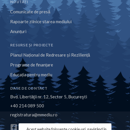
NOUTĂȚI
Comunicate de presă
Rapoarte zilnice starea mediului
Anunțuri
RESURSE ȘI PROIECTE
Planul Național de Redresare și Reziliență
Programe de finanțare
Educația pentru mediu
DATE DE CONTACT
Bvd. Libertăţii nr. 12, Sector 5, Bucureşti
+40 214 089 500
registratura@mmediu.ro
Acest website folosește cookie-uri, navigând în