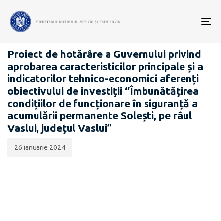
Data
CATEGORIA:
publicării:
To
PROIECTE ACTE NORMATIVE
nav
Proiect de hotărâre a Guvernului privind
aprobarea caracteristicilor principale și a
indicatorilor tehnico-economici aferenți
obiectivului de investiții “Îmbunătățirea
condițiilor de funcționare în siguranță a
acumulării permanente Solești, pe râul
Vaslui, județul Vaslui”
26 ianuarie 2024