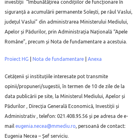
investiții “Îmbunătățirea condițiilor de funcționare în
siguranță a acumulării permanente Solești, pe râul Vaslui,
județul Vaslui” din administrarea Ministerului Mediului,
Apelor și Pădurilor, prin Administrația Națională “Apele
Române”, precum și Nota de fundamentare a acestuia.
Proiect HG
|
Nota de fundamentare
|
Anexa
Cetățenii și instituțiile interesate pot transmite
opinii/propuneri/sugestii, în termen de 10 de zile de la
data publicării pe site, la Ministerul Mediului, Apelor și
Pădurilor , Direcția Generală Economică, Investiții și
Administrativ , telefon: 021.408.95.56 și pe adresa de e-
mail
eugenia.necea@mmediu.ro
, persoană de contact:
Eugenia Necea – Șef serviciu.