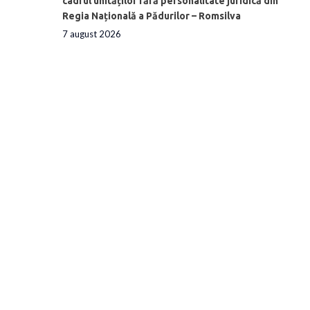
cadrul unităților fără personalitate juridică din
Regia Națională a Pădurilor – Romsilva
7 august 2026